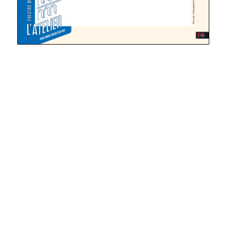
Les spectacles disponibles en tournée
Contact diffusion : Laëtitia Passard / bureau[at]les-pjpp.com
/ 06 16 88 60 15