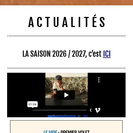
A C T U A L I T É S
LA SAISON 2026 / 2027, c’est
ICI