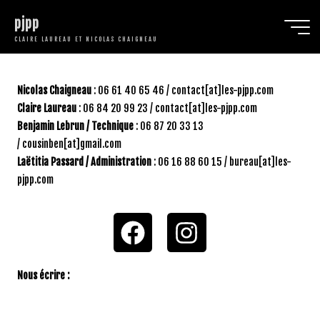
pjpp
CLAIRE LAUREAU ET NICOLAS CHAIGNEAU
Contact
Nicolas Chaigneau
: 06 61 40 65 46 / contact[at]les-pjpp.com
Claire Laureau
: 06 84 20 99 23 / contact[at]les-pjpp.com
Benjamin Lebrun / Technique
: 06 87 20 33 13
/ cousinben[at]gmail.com
Laëtitia Passard / Administration
: 06 16 88 60 15 / bureau[at]les-
pjpp.com
Nous écrire :
N